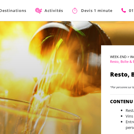
Destinations
Activités
Devis 1 minute
01
WEEK-END
>
We
Resto, Boîte & 
Resto, 
*Par personne sur l
CONTENU
Rest
Vins
Entr
pers