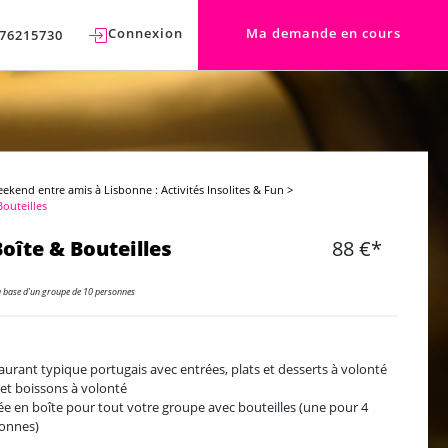
Connexion
Ma demande en cours
76215730
ekend entre amis à Lisbonne : Activités Insolites & Fun
>
Bouteilles
Boîte & Bouteilles
88 €*
a base d'un groupe de 10 personnes
aurant typique portugais avec entrées, plats et desserts à volonté
 et boissons à volonté
ée en boîte pour tout votre groupe avec bouteilles (une pour 4
onnes)