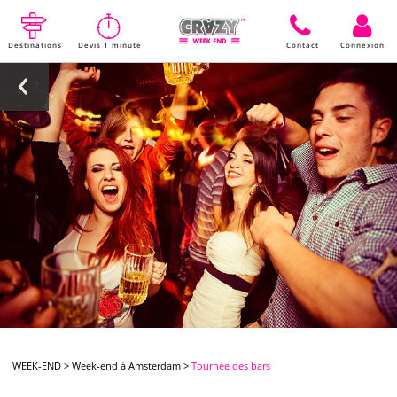
Destinations
Devis 1 minute
Contact
Connexion
WEEK-END
>
Week-end à Amsterdam
>
Tournée des bars