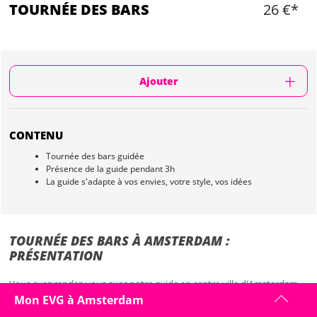
TOURNÉE DES BARS
26 €*
Ajouter
CONTENU
Tournée des bars guidée
Présence de la guide pendant 3h
La guide s'adapte à vos envies, votre style, vos idées
TOURNÉE DES BARS À AMSTERDAM :
PRÉSENTATION
Vous avez rendez-vous avec notre guide en centre ville d'Amsterdam.
Elle vous embarque ensuite pour une tournée des bars d'une durée de
Mon EVG à Amsterdam
3h !