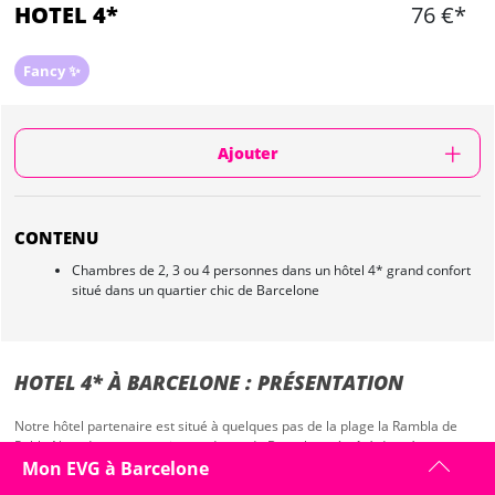
HOTEL 4*
76 €*
Fancy ✨
Ajouter
CONTENU
Chambres de 2, 3 ou 4 personnes dans un hôtel 4* grand confort
situé dans un quartier chic de Barcelone
HOTEL 4* À BARCELONE : PRÉSENTATION
Notre hôtel partenaire est situé à quelques pas de la plage la Rambla de
Poble Nou, dans un quartier moderne de Barcelone, à côté de métro
Lacuna. Il est moderne, à la décoration sobre et élégante, et très
Mon EVG à Barcelone
confortable.