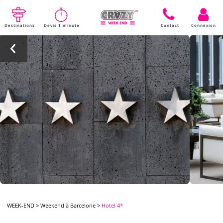
Destinations
Devis 1 minute
Contact
Connexion
WEEK-END
>
Weekend à Barcelone
>
Hotel 4*