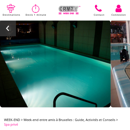
Destinations
Devis 1 minute
Contact
Connexion
WEEK-END
>
Week-end entre amis à Bruxelles : Guide, Activités et Conseils
>
Spa privé