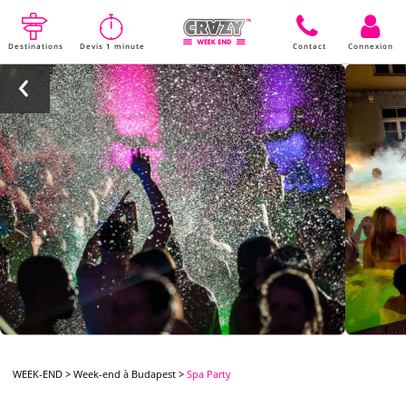
Destinations
Devis 1 minute
Contact
Connexion
WEEK-END
>
Week-end à Budapest
>
Spa Party