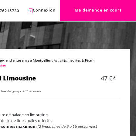
Connexion
Ma demande en cours
76215730
ek-end entre amis à Montpellier : Activités insolites & Fête
>
sine
l Limousine
47 €*
a base d'un groupe de 10 personnes
ure de balade en limousine
uteille de fines bulles offertes
ersonnes maximum
(2 limousines de 9 à 16 personnes)