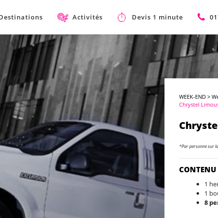
Destinations
Activités
Devis 1 minute
01
WEEK-END
>
We
Chrystel Limou
Chryste
*Par personne sur l
CONTENU
1 he
1 bo
8 p