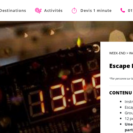
Destinations
Activités
Devis 1 minute
01
WEEK-END
>
We
Escape
*Par personne sur l
CONTENU
Inst
Esca
Grou
12 
Une 
part