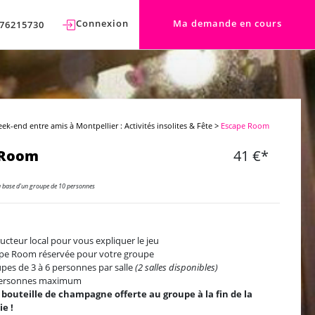
Connexion
Ma demande en cours
76215730
ek-end entre amis à Montpellier : Activités insolites & Fête
>
Escape Room
 Room
41 €*
a base d'un groupe de 10 personnes
ructeur local pour vous expliquer le jeu
pe Room réservée pour votre groupe
pes de 3 à 6 personnes par salle
(2 salles disponibles)
personnes maximum
bouteille de champagne offerte au groupe à la fin de la
ie !