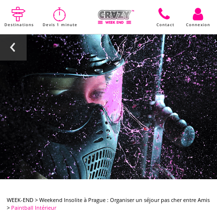
Destinations
Devis 1 minute
Contact
Connexion
WEEK-END
>
Weekend Insolite à Prague : Organiser un séjour pas cher entre Amis
>
Paintball Intérieur