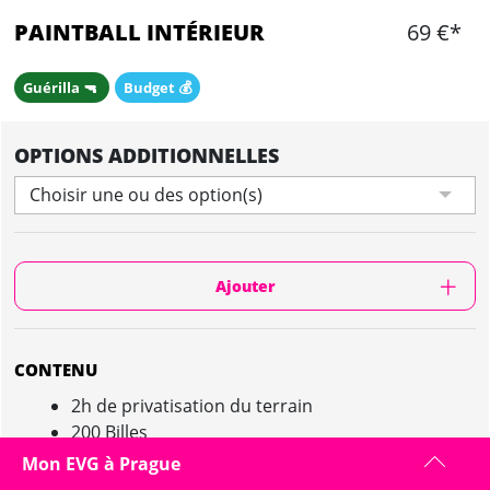
PAINTBALL INTÉRIEUR
69 €*
Guérilla 🔫
Budget 💰
OPTIONS ADDITIONNELLES
Choisir une ou des option(s)
Ajouter
CONTENU
2h de privatisation du terrain
200 Billes
5 bières par personne
Mon EVG à Prague
La guide vous accompagne